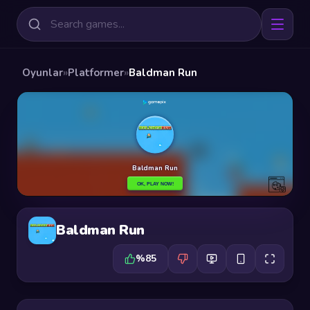
Oyunlar
»
Platformer
»
Baldman Run
Baldman Run
%85