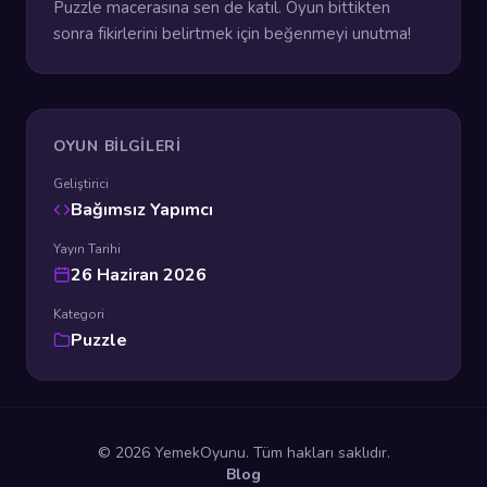
Puzzle macerasına sen de katıl. Oyun bittikten
sonra fikirlerini belirtmek için beğenmeyi unutma!
OYUN BILGILERI
Geliştirici
Bağımsız Yapımcı
Yayın Tarihi
26 Haziran 2026
Kategori
Puzzle
© 2026 YemekOyunu. Tüm hakları saklıdır.
Blog