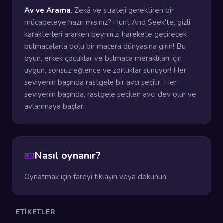
Av ve Arama
, Zekâ ve strateji gerektiren bir
mücadeleye hazır mısınız? Hunt And Seek'te, gizli
karakterleri ararken beyninizi harekete geçirecek
bulmacalarla dolu bir macera dünyasına girin! Bu
oyun, erkek çocuklar ve bulmaca meraklıları için
uygun, sonsuz eğlence ve zorluklar sunuyor! Her
seviyenin başında rastgele bir avcı seçilir. Her
seviyenin başında, rastgele seçilen avcı dev olur ve
avlanmaya başlar.
Nasıl oynanır?
Oynatmak için fareyi tıklayın veya dokunun.
ETIKETLER