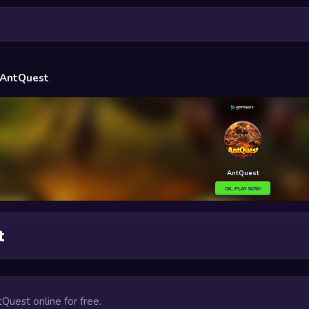
AntQuest
t
tQuest online for free.