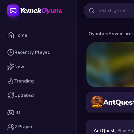
Yemek
Oyunu
Oyunlar
»
Adventure
»
Home
Recently Played
New
Trending
Updated
AntQues
.IO
2 Player
AntQuest
, Play An