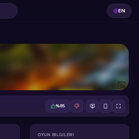
EN
%85
OYUN BILGILERI