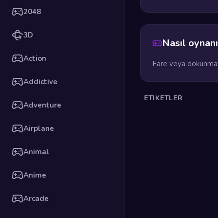
2048
3D
Nasıl oynanı
Action
Fare veya dokunmati
Addictive
ETIKETLER
Adventure
Airplane
Animal
Anime
Arcade