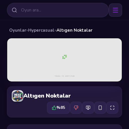
Oyunlar
»
Hypercasual
»
Altıgen Noktalar
Altıgen Noktalar
%85