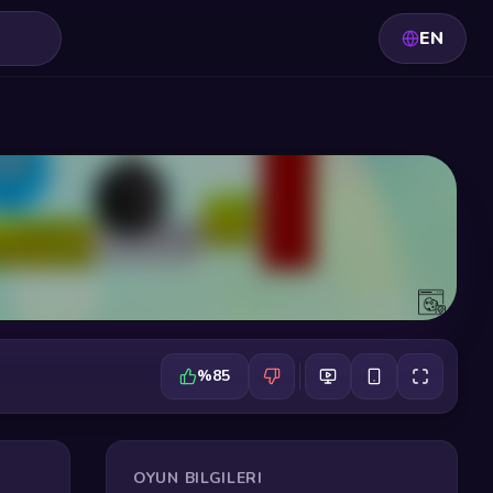
EN
%85
OYUN BILGILERI