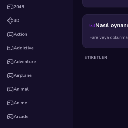
2048
3D
Nasıl oynanı
Action
Fare veya dokunmati
Addictive
ETIKETLER
Adventure
Airplane
Animal
Anime
Arcade