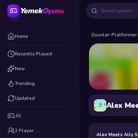
Yemek
Oyunu
Oyunlar
»
Platformer
Home
Recently Played
New
Trending
Updated
Alex Mee
.IO
2 Player
Alex Meets Ally S